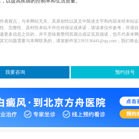
案，以提高疾病的控制率和生活质量。
作者观点，与本网站无关。其原创性以及文中陈述文字和内容未经本站证
性、完整性、及时性本站不作任何保证或承诺，请读者仅作参考，并请自
递更多信息之目的，并不意味着赞同其观点或证实其描述，也不代表本网
它问题需要与本网联系的，请发邮件至2393136441@qq.com；我们
我要咨询
预约挂号