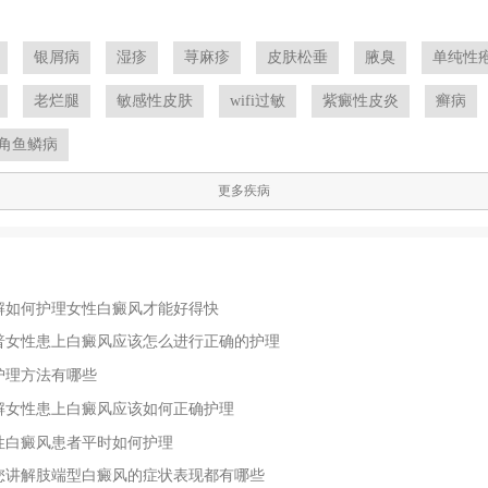
银屑病
湿疹
荨麻疹
皮肤松垂
腋臭
单纯性
老烂腿
敏感性皮肤
wifi过敏
紫癜性皮炎
癣病
角鱼鳞病
更多疾病
解如何护理女性白癜风才能好得快
普女性患上白癜风应该怎么进行正确的护理
护理方法有哪些
解女性患上白癜风应该如何正确护理
性白癜风患者平时如何护理
您讲解肢端型白癜风的症状表现都有哪些